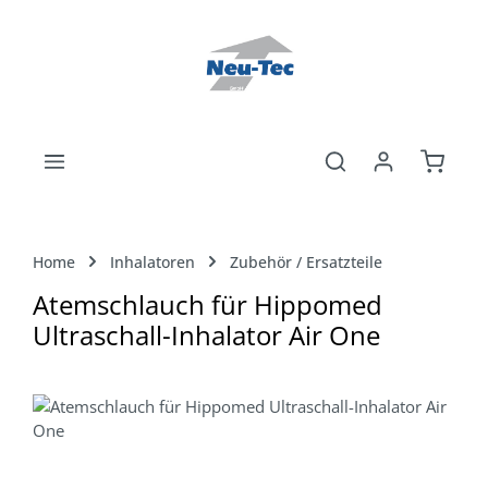
Zum Hauptinhalt springen
Warenk
Home
Inhalatoren
Zubehör / Ersatzteile
Atemschlauch für Hippomed
Ultraschall-Inhalator Air One
Bildergalerie überspringen