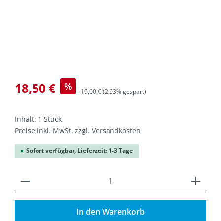
18,50 €
%
Regulärer Preis:
19,00 €
(2.63% gespart)
Inhalt:
1 Stück
Preise inkl. MwSt. zzgl. Versandkosten
Sofort verfügbar, Lieferzeit: 1-3 Tage
Produkt Anzahl: Gib den gewünschten Wert ein od
In den Warenkorb