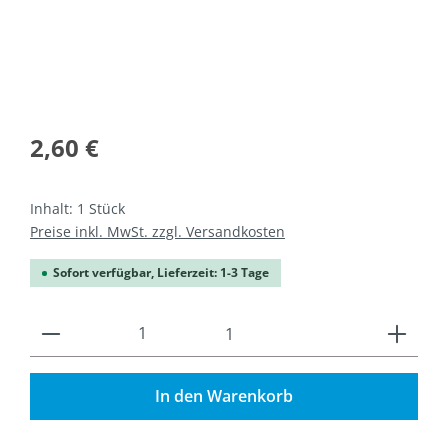
2,60 €
Inhalt:
1 Stück
Preise inkl. MwSt. zzgl. Versandkosten
Sofort verfügbar, Lieferzeit: 1-3 Tage
Produkt Anzahl: Gib den gewünschten Wert ein od
1
In den Warenkorb